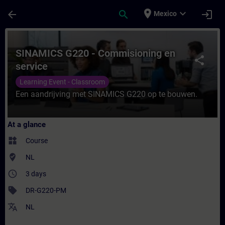
Skip To Main Content
Page Loaded
place
expand_more
arrow_back
search
login
Mexico
Course - SINAMICS G220 - Commisioning en
SINAMICS G220 - Commisioning en
share
service
Learning Event - Classroom
Een aandrijving met SINAMICS G220 op te bouwen.
At a glance
widgets
Course
where_to_vote
NL
access_time
3 days
sell
DR-G220-PM
translate
NL