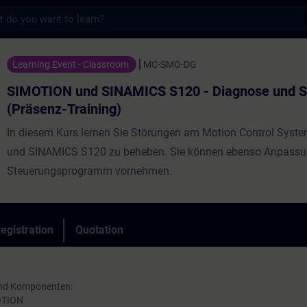
s
nd SINAMICS S120 - Diagnose und Service (
Learning Event - Classroom
MC-SMO-DG
SIMOTION und SINAMICS S120 - Diagnose und S
(Präsenz-Training)
In diesem Kurs lernen Sie Störungen am Motion Control Sys
und SINAMICS S120 zu beheben. Sie können ebenso Anpass
Steuerungsprogramm vornehmen.
egistration
Quotation
und Komponenten:
OTION