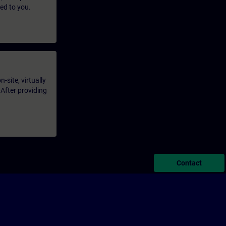
led to you.
-site, virtually
 After providing
Contact