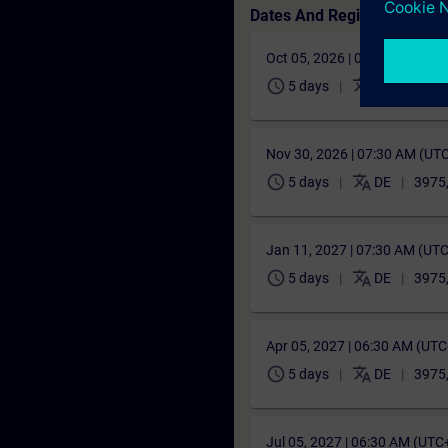
Dates And Registration
Oct 05, 2026 | 06:30 AM (UT
schedule
translate
5 days
DE
3975
Nov 30, 2026 | 07:30 AM (UT
schedule
translate
5 days
DE
3975
Jan 11, 2027 | 07:30 AM (UT
schedule
translate
5 days
DE
3975
Apr 05, 2027 | 06:30 AM (UT
schedule
translate
5 days
DE
3975
Jul 05, 2027 | 06:30 AM (UTC