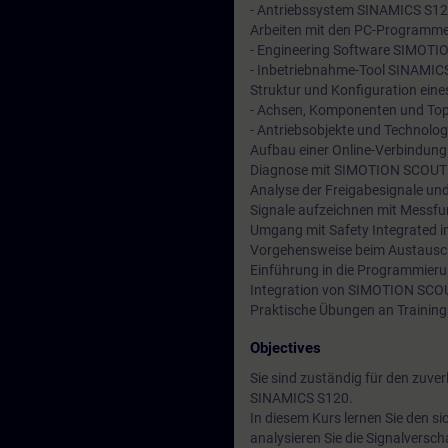
- Antriebssystem SINAMICS S1
Arbeiten mit den PC-Programme
- Engineering Software SIMOT
- Inbetriebnahme-Tool SINAMI
Struktur und Konfiguration ein
- Achsen, Komponenten und Top
- Antriebsobjekte und Technolog
Aufbau einer Online-Verbindun
Diagnose mit SIMOTION SCOUT
Analyse der Freigabesignale un
Signale aufzeichnen mit Messfu
Umgang mit Safety Integrated im
Vorgehensweise beim Austausc
Einführung in die Programmieru
Integration von SIMOTION SCOUT
Praktische Übungen an Traini
Objectives
Sie sind zuständig für den zuv
SINAMICS S120.
In diesem Kurs lernen Sie den s
analysieren Sie die Signalversc