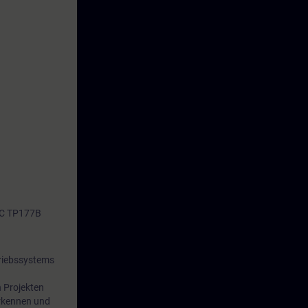
IC TP177B
triebssystems
n Projekten
Erkennen und