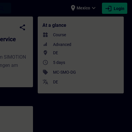
place
expand_more
login
earch
Mexico
Login
Präsenz-Training) - Training - Training -
At a glance
share
widgets
Course
ervice
Advanced
where_to_vote
DE
tem SIMOTION
access_time
5 days
ungen am
sell
MC-SMO-DG
translate
DE