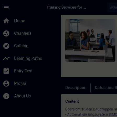
Skip To Main Content
Page Loaded
menu
Training Services for Digital Industries
Course - SIMOTION u
home
Home
group_work
Channels
explore
Catalog
timeline
Learning Paths
assignment_turned_in
Entry Test
account_circle
Profile
Description
Dates and R
info
About Us
Content
Übersicht zu den Baugruppen 
- Automatisierungssystem SIM