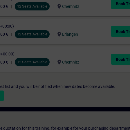
Book Tr
location_on
,00 €
12 Seats Available
Chemnitz
C+00:00)
Book Tr
location_on
,00 €
12 Seats Available
Erlangen
C+00:00)
Book Tr
location_on
,00 €
12 Seats Available
Chemnitz
st list and you will be notified when new dates become available.
ice quotation for this training, for example for your purchasing departmen