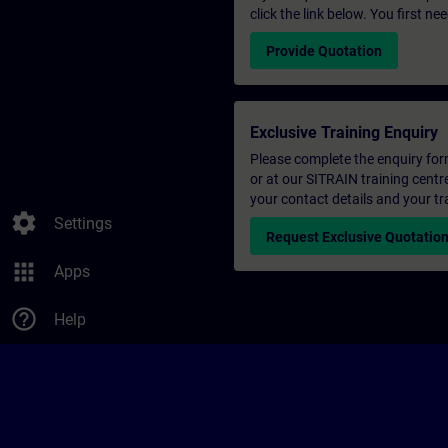
click the link below. You first n
Provide Quotation
Exclusive Training Enquiry
Please complete the enquiry form 
or at our SITRAIN training centr
your contact details and your tr
settings
Settings
Request Exclusive Quotatio
apps
Apps
help_outline
Help