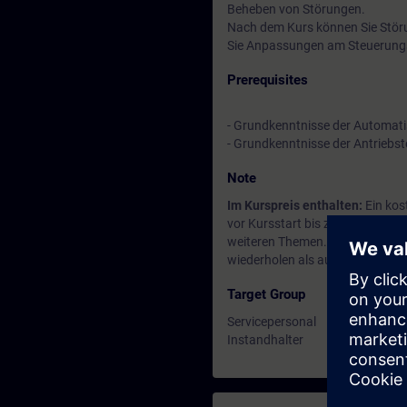
Beheben von Störungen.
Nach dem Kurs können Sie Störu
Sie Anpassungen am Steuerun
Prerequisites
- Grundkenntnisse der Automati
- Grundkenntnisse der Antriebs
Note
Im Kurspreis enthalten:
Ein kos
vor Kursstart bis zwei Wochen n
weiteren Themen. Mit der Learni
wiederholen als auch sich zu an
Target Group
Servicepersonal
Instandhalter