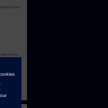
aschine können
 eine Woche
ern
sowie zu
tiefen oder