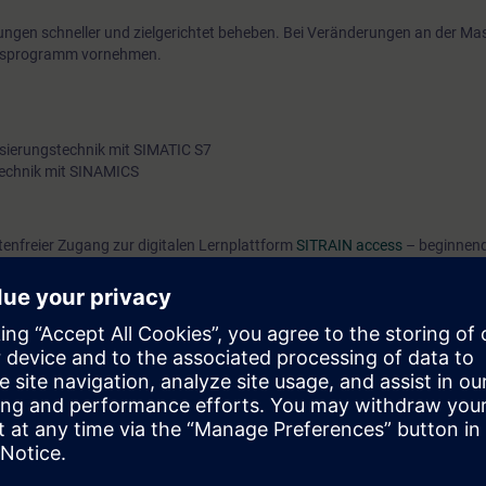
ngen schneller und zielgerichtet beheben. Bei Veränderungen an der M
gsprogramm vornehmen.
sierungstechnik mit SIMATIC S7
technik mit SINAMICS
tenfreier Zugang zur digitalen Lernplattform
SITRAIN access
– beginnend
ach Kursende. Hier finden Sie web-based Trainings zu
SINAMICS Umricht
ng Membership können Sie sowohl die Inhalte dieses Learning Events ver
deren interessanten Themen weiterbilden.