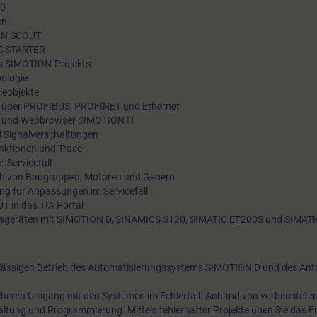
20
n:
ION SCOUT
CS STARTER
es SIMOTION-Projekts:
ologie
ieobjekte
g über PROFIBUS, PROFINET und Ethernet
 und Webbrowser SIMOTION IT
d Signalverschaltungen
nktionen und Trace
 Servicefall
h von Baugruppen, Motoren und Gebern
ng für Anpassungen im Servicefall
 in das TIA Portal
ngsgeräten mit SIMOTION D, SINAMICS S120, SIMATIC ET200S und SIMAT
erlässigen Betrieb des Automatisierungssystems SIMOTION D und des An
icheren Umgang mit den Systemen im Fehlerfall. Anhand von vorbereitete
haltung und Programmierung. Mittels fehlerhafter Projekte üben Sie das 