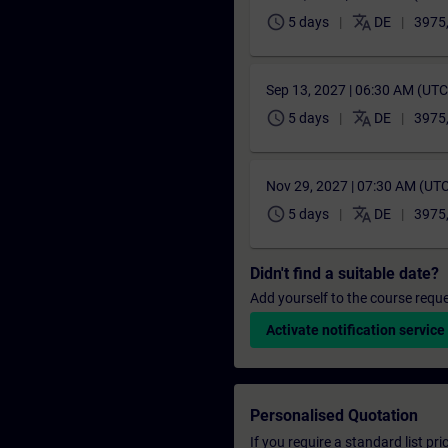
schedule
translate
5 days
DE
3975
Sep 13, 2027 | 06:30 AM (UT
schedule
translate
5 days
DE
3975
Nov 29, 2027 | 07:30 AM (UT
schedule
translate
5 days
DE
3975
Didn't find a suitable date?
Add yourself to the course reque
Activate notification service
Personalised Quotation
If you require a standard list pr