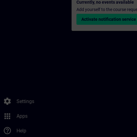
Currently, no events available
Add yourself to the course reque
Activate notification service
settings
Settings
apps
Apps
help_outline
Help