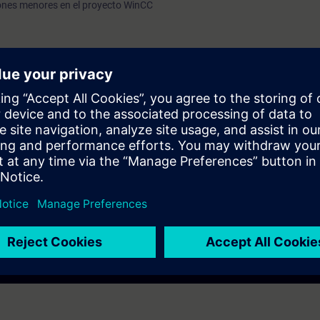
ones menores en el proyecto WinCC
rmática.
nerales de automatización industrial.
o a personal de mantenimiento, enfocado en las tareas generales de
mentación de modificaciones menores sobre el sistema SCADA WinCC
ación.