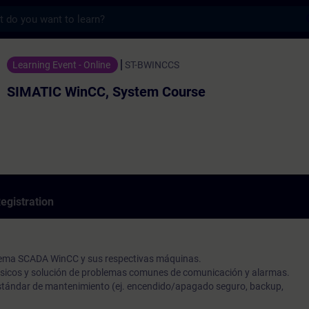
s
nCC, System Course - Training - Training 
Learning Event - Online
ST-BWINCCS
SIMATIC WinCC, System Course
egistration
stema SCADA WinCC y sus respectivas máquinas.
básicos y solución de problemas comunes de comunicación y alarmas.
estándar de mantenimiento (ej. encendido/apagado seguro, backup,