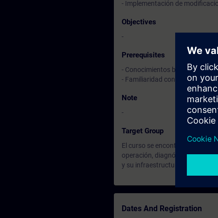
- Implementación de modificaci
Objectives
-
Prerequisites
- Conocimientos básicos de info
- Familiaridad con conceptos ge
Note
-
Target Group
El curso se encontrará orientad
operación, diagnóstico e imple
y su infraestructura de virtualiz
Dates And Registration