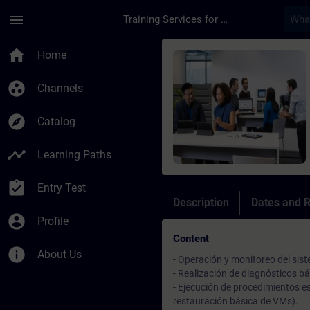
Skip To Main Content
Page Loaded
menu
Training Services for Digital Industries
Course - SIMATIC Wi
home
Home
group_work
Channels
explore
Catalog
timeline
Learning Paths
assignment_turned_in
Entry Test
Description
Dates and R
account_circle
Profile
Content
info
About Us
- Operación y monitoreo del si
- Realización de diagnósticos 
- Ejecución de procedimientos 
restauración básica de VMs).