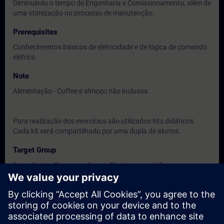
Diminuindo o tempo de Engenharia e Comissionamento, além de
uma otimização no processo de manutenção.
Prerequisites
Conhecimentos básicos de eletricidade e de lógica de comando
elétrico
Note
Alimentação - Coffee e almoço não inclusos.
Para realização dos exercícios são utilizados kits didáticos.
Cada kit será compartilhado por uma dupla de alunos.
Target Group
Engenheiros, Programadores e Técnicos que utilizam ou
venham a utilizar o Simatic S7-1500
Dates And Registration