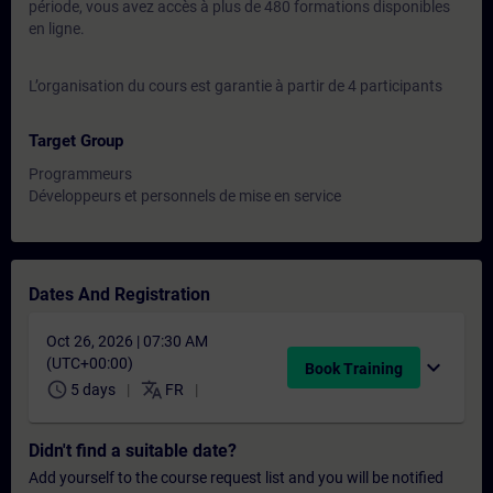
période, vous avez accès à plus de 480 formations disponibles
en ligne.
L’organisation du cours est garantie à partir de 4 participants
Target Group
Programmeurs
Développeurs et personnels de mise en service
Dates And Registration
Oct 26, 2026 | 07:30 AM
(UTC+00:00)
expand_more
Book Training
schedule
translate
5 days
FR
Didn't find a suitable date?
Add yourself to the course request list and you will be notified