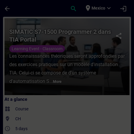
Skip To Main Content
Page Loaded
place
expand_more
arrow_back
search
login
Mexico
Course - SIMATIC S7-1500 Programmer 2 da
SIMATIC S7-1500 Programmer 2 dans
share
TIA Portal
Learning Event - Classroom
Les connaissances théoriques seront approfondies par
des exercices pratiques sur un modèle d'installation
TIA. Celui-ci se compose de d'un système
d'automatisation S...
More
At a glance
widgets
Course
where_to_vote
CH
access_time
5 days