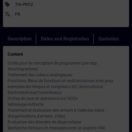
sell
TIA-PRO2
translate
FR
Description
Dates and Registration
Quotation
Content
Outils pour la conception de programme (par exp:
Structogramme)
Traitement des valeurs analogiques
Fonctions, Blocs de fonctions et multi-instances avec pour
exemples les tempos et compteurs IEC (international
Electrotechnical Commission)
Ordres de saut et opérations sur ACCU
Adressage indirecte
Traitement et évaluation des erreurs à l'aide des blocs
d'organisations d'erreurs. (OBs)
Evaluation des données de diagnostique
Recherche d'erreurs et messages avec un pupitre HMI