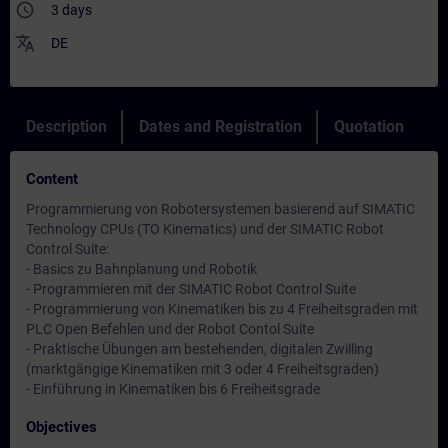
access_time
3 days
translate
DE
Description
Dates and Registration
Quotation
Content
Programmierung von Robotersystemen basierend auf SIMATIC
Technology CPUs (TO Kinematics) und der SIMATIC Robot
Control Suite:
- Basics zu Bahnplanung und Robotik
- Programmieren mit der SIMATIC Robot Control Suite
- Programmierung von Kinematiken bis zu 4 Freiheitsgraden mit
PLC Open Befehlen und der Robot Contol Suite
- Praktische Übungen am bestehenden, digitalen Zwilling
(marktgängige Kinematiken mit 3 oder 4 Freiheitsgraden)
- Einführung in Kinematiken bis 6 Freiheitsgrade
Objectives