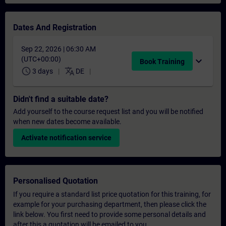
Dates And Registration
Sep 22, 2026 | 06:30 AM
(UTC+00:00)
expand_more
Book Training
schedule
translate
3 days
DE
Didn't find a suitable date?
Add yourself to the course request list and you will be notified
when new dates become available.
Activate notification service
Personalised Quotation
If you require a standard list price quotation for this training, for
example for your purchasing department, then please click the
link below. You first need to provide some personal details and
after this a quotation will be emailed to you.