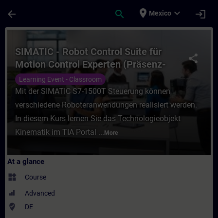
Skip To Main Content
Page Loaded
place
expand_more
arrow_back
search
login
Mexico
Course - SIMATIC - Robot Control Suite für
SIMATIC - Robot Control Suite für
share
Motion Control Experten (Präsenz-
Training)
Learning Event - Classroom
Mit der SIMATIC S7-1500T Steuerung können
verschiedene Roboteranwendungen realisiert werden.
In diesem Kurs lernen Sie das Technologieobjekt
Kinematik im TIA Portal ...
More
At a glance
widgets
Course
Advanced
where_to_vote
DE