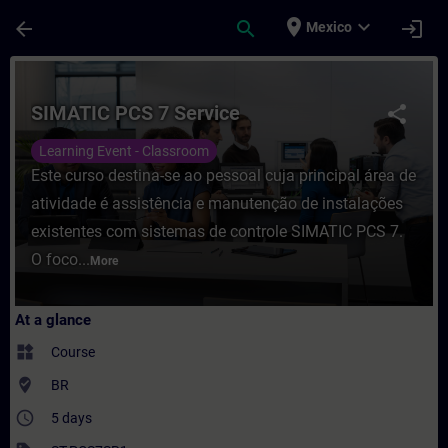
Skip To Main Content
Page Loaded
place
expand_more
arrow_back
search
login
Mexico
Course - SIMATIC PCS 7 Service - Training
SIMATIC PCS 7 Service
share
Learning Event - Classroom
Este curso destina-se ao pessoal cuja principal área de
atividade é assistência e manutenção de instalações
existentes com sistemas de controle SIMATIC PCS 7.
O foco...
More
At a glance
widgets
Course
where_to_vote
BR
access_time
5 days