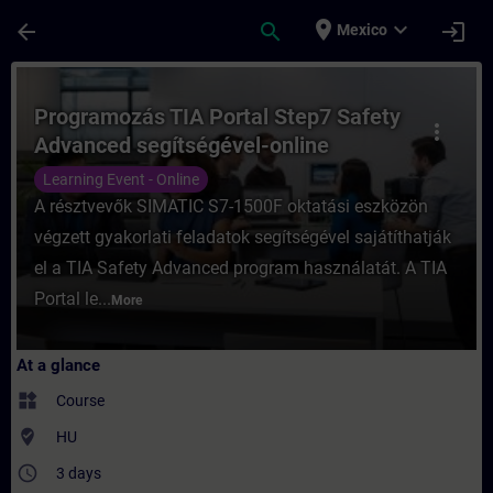
Skip To Main Content
Page Loaded
place
expand_more
arrow_back
search
login
Mexico
Course - Programozás TIA Portal Step7 Saf
Programozás TIA Portal Step7 Safety
more_vert
Advanced segítségével-online
Learning Event - Online
A résztvevők SIMATIC S7-1500F oktatási eszközön
végzett gyakorlati feladatok segítségével sajátíthatják
el a TIA Safety Advanced program használatát. A TIA
Portal le...
More
At a glance
widgets
Course
where_to_vote
HU
access_time
3 days