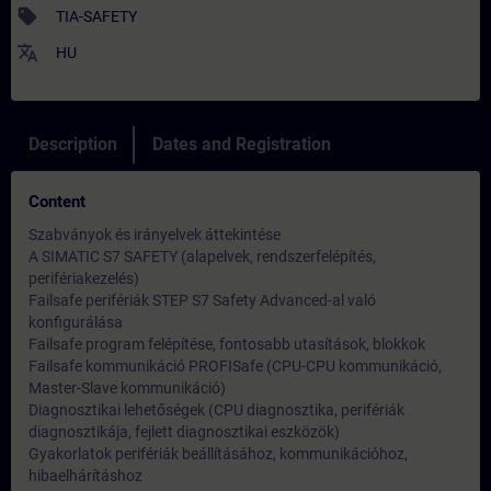
sell
TIA-SAFETY
translate
HU
Description
Dates and Registration
Content
Szabványok és irányelvek áttekintése
A SIMATIC S7 SAFETY (alapelvek, rendszerfelépítés,
perifériakezelés)
Failsafe perifériák STEP S7 Safety Advanced-al való
konfigurálása
Failsafe program felépítése, fontosabb utasítások, blokkok
Failsafe kommunikáció PROFISafe (CPU-CPU kommunikáció,
Master-Slave kommunikáció)
Diagnosztikai lehetőségek (CPU diagnosztika, perifériák
diagnosztikája, fejlett diagnosztikai eszközök)
Gyakorlatok perifériák beállításához, kommunikációhoz,
hibaelhárításhoz