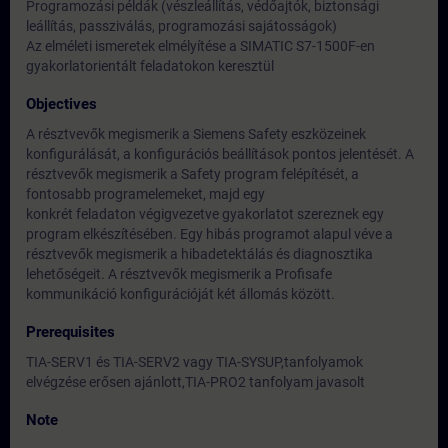
Programozási példák (vészleállítás, védőajtók, biztonsági
leállítás, passziválás, programozási sajátosságok)
Az elméleti ismeretek elmélyítése a SIMATIC S7-1500F-en
gyakorlatorientált feladatokon keresztül
Objectives
A résztvevők megismerik a Siemens Safety eszközeinek
konfigurálását, a konfigurációs beállítások pontos jelentését. A
résztvevők megismerik a Safety program felépítését, a
fontosabb programelemeket, majd egy
konkrét feladaton végigvezetve gyakorlatot szereznek egy
program elkészítésében. Egy hibás programot alapul véve a
résztvevők megismerik a hibadetektálás és diagnosztika
lehetőségeit. A résztvevők megismerik a Profisafe
kommunikáció konfigurációját két állomás között.
Prerequisites
TIA-SERV1 és TIA-SERV2 vagy TIA-SYSUP,tanfolyamok
elvégzése erősen ajánlott,TIA-PRO2 tanfolyam javasolt
Note