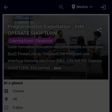
Skip To Main Content
Page Loaded
place
expand_more
arrow_back
search
login
Mexico
Course - Programmation/Exploitation : I
Programmation/Exploitation : IHM
share
OPERATE SHOPTURN
Learning Event - Classroom
Cette formation concerne les commandes numériques
8xxD PowerLine ou SolutionLine intégrant une
Interface Homme Machine (IHM) SINUMERIK Operate
SHOPTURN. Elle permet ...
More
At a glance
widgets
Course
where_to_vote
FR
access_time
3 days