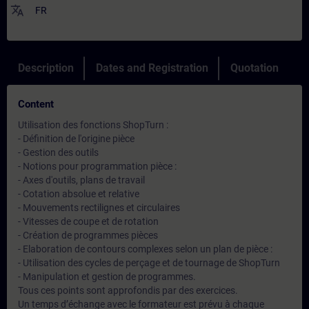
translate
FR
Description
Dates and Registration
Quotation
Content
Utilisation des fonctions ShopTurn :
- Définition de l'origine pièce
- Gestion des outils
- Notions pour programmation pièce :
- Axes d'outils, plans de travail
- Cotation absolue et relative
- Mouvements rectilignes et circulaires
- Vitesses de coupe et de rotation
- Création de programmes pièces
- Elaboration de contours complexes selon un plan de pièce :
- Utilisation des cycles de perçage et de tournage de ShopTurn
- Manipulation et gestion de programmes.
Tous ces points sont approfondis par des exercices.
Un temps d’échange avec le formateur est prévu à chaque