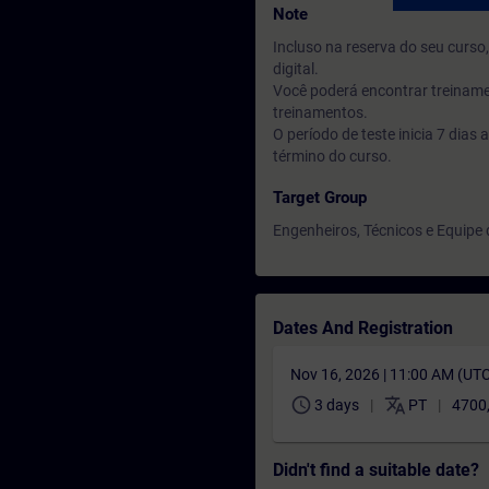
Note
Incluso na reserva do seu curs
digital.
Você poderá encontrar treiname
treinamentos.
O período de teste inicia 7 dia
término do curso.
Target Group
Engenheiros, Técnicos e Equip
Dates And Registration
Nov 16, 2026 | 11:00 AM (UT
schedule
translate
3 days
PT
4700
Didn't find a suitable date?