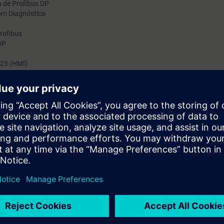
a de Profibus DP
om Diagnóstico
rofibus
DP
125 (HMI)
 prático e teórico das Redes de Comunicação PROFIBUS DP/PA. Você a
ção de falhas e a realizar manutenção na rede.
to teórico com exercícios práticos utilizando o S7-300, um Simatic Pane
namics G120 em rede Profibus.
pante terá condições de configurar, instalar e realizar diagnósticos em R
BT200 e Diagnostic Repeater.