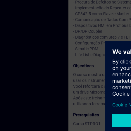
- Procura de Defeitos no Sistem
- Implementação do Repeater c
- CP342-5 como Slave e Master
- Comunicação de Dados Com P
- Dispositivos HMI em Profibus 
- DP/DP Coupler
- Diagnósticos com Step 7 e FB
- Configuração Profibus PA
- Simatic PDM
- Life List e Diagnósticos
Objectives
O curso mostra os fundamentos
usar os instrumentos para detec
Você reforçará o seu conhecimen
um drive Micromaster 440 ou Si
Após este treinamento, o partici
utilizando ferramentas como o 
Prerequisites
Curso ST-PRO1