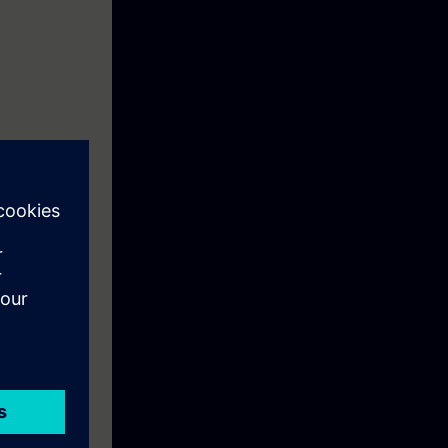
prenderá como
l (TP177B) e
edes Profibus