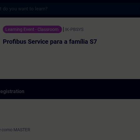
s
rvice para a família S7 - Training - Traini
Learning Event - Classroom
IK-PBSYS
Profibus Service para a família S7
egistration
ace como MASTER