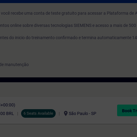
o, você recebe uma conta de teste gratuito para acessar a Plataforma de
ntos online sobre diversas tecnologias SIEMENS e acesso a mais de 500
s antes do inicio do treinamento confirmado e termina automaticamente 14
e de manutenção
C+00:00)
Book Tr
location_on
,00 BRL
6 Seats Available
São Paulo - SP