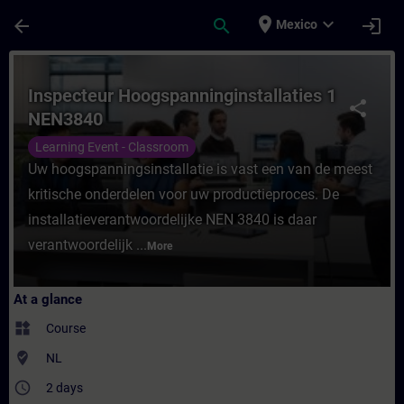
Skip To Main Content
Page Loaded
place
expand_more
arrow_back
search
login
Mexico
Course - Inspecteur Hoogspanninginstallat
Inspecteur Hoogspanninginstallaties 1
share
NEN3840
Learning Event - Classroom
Uw hoogspanningsinstallatie is vast een van de meest
kritische onderdelen voor uw productieproces. De
installatieverantwoordelijke NEN 3840 is daar
verantwoordelijk ...
More
At a glance
widgets
Course
where_to_vote
NL
access_time
2 days