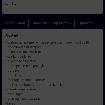
translate
NL
Description
Dates and Registration
Quotation
Content
- wetgeving, normen en inspectieverplichtingen NEN 3840
- onderhoudsstrategieën
- inspectieplan, checklist
- werkprocedures
- algemene aspecten
- de inspectie in de praktijk
- aarding
- visuele inspectie
- metingen en hulpmiddelen
- meten aan transformatoren en kabels
- beveiligingen - relais
- zekeringen
- vermogenschakelaars
Cases