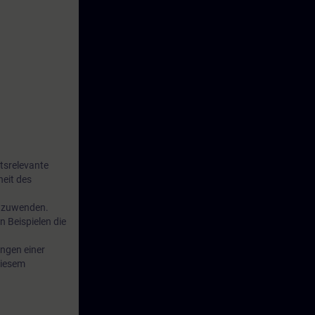
tsrelevante
heit des
 anzuwenden.
n Beispielen die
ngen einer
diesem