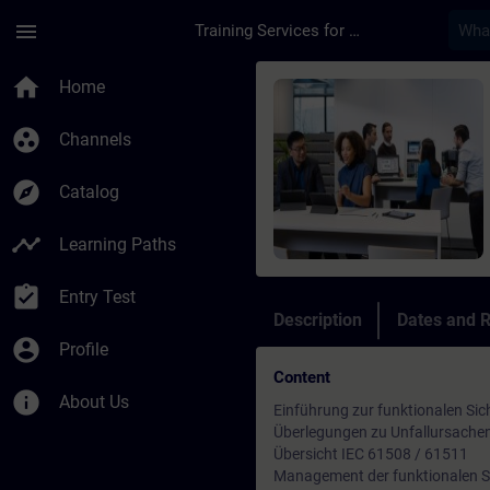
Skip To Main Content
Page Loaded
menu
Training Services for Digital Industries
Course - IEC 61511 -
home
Home
group_work
Channels
explore
Catalog
timeline
Learning Paths
assignment_turned_in
Entry Test
Description
Dates and R
account_circle
Profile
Content
info
About Us
Einführung zur funktionalen Sic
Überlegungen zu Unfallursache
Übersicht IEC 61508 / 61511
Management der funktionalen S