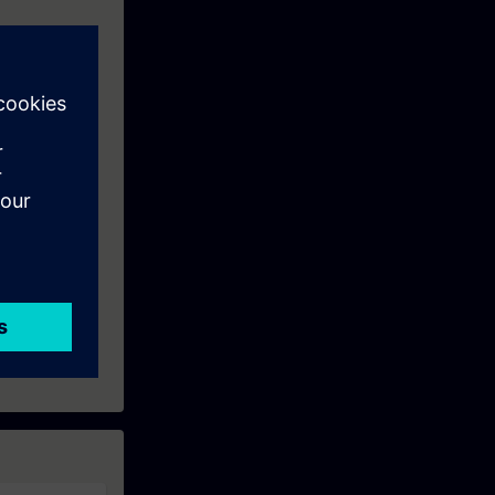
e Woche vor
wie Ihre
ftware)