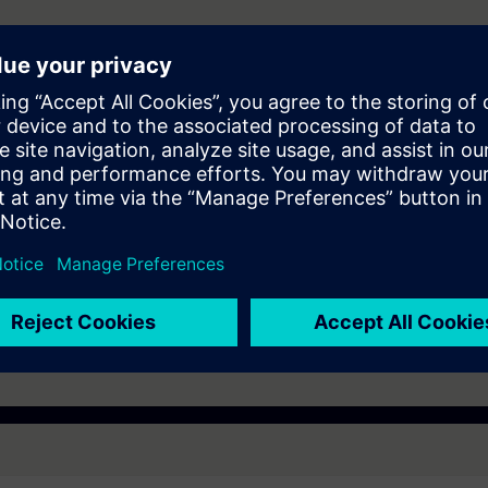
rie
oser Zugang zur digitalen Lernplattform
SITRAIN access
– beginnend ein
 Kursende.
nen Sie die Inhalte dieses Learning Events vertiefen oder wiederholen so
ressanten Themen fortsetzen.
ng am Ende des Workshops (Dauer ca. zwei Stunden)
Kenntnisse , empfehlen wir die Teilnahme an den Kurs ST-WSPUP
anern, Errichtern und Betreibern usw. in der Prozess-Industrie
sicherheitsgerichteten Systemen in der Prozessindustrie (Hardware & So