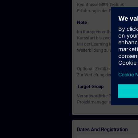
Kenntnisse MSR-Technik
Erfahrung in der Prozess-Indust
Note
Im Kurspreis enthalten: Kostenl
Kursstart bis zwei Wochen nach
Mit der Learning Membership kön
Weiterbildung zu weiteren inte
Optional: Zertifizierungsprüfu
Zur Vertiefung der erworbenen 
Target Group
Verantwortliche Personen von Pl
Projektmanager und Planer von 
Dates And Registration