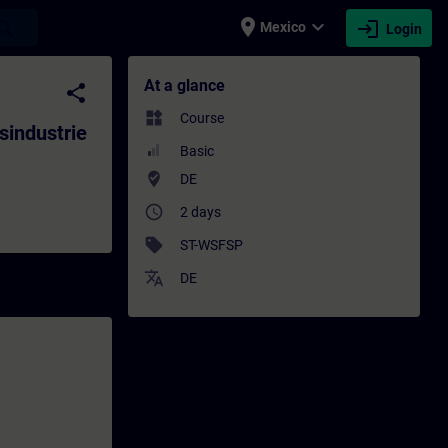
place
expand_more
login
earch
Mexico
Login
strie (Präsenz-Training) - Training - Train
At a glance
share
widgets
Course
sindustrie
Basic
where_to_vote
DE
access_time
2 days
sell
ST-WSFSP
translate
DE