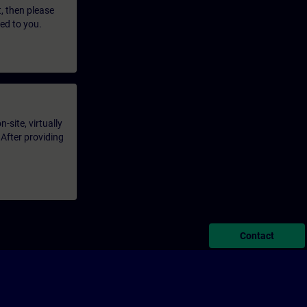
t, then please
led to you.
-site, virtually
 After providing
Contact