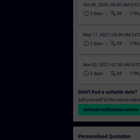
Oct 06, 2026 | 06:30 AM (UT
schedule
translate
2 days
DE
1790
May 11, 2027 | 06:30 AM (UT
schedule
translate
2 days
DE
1790
Nov 02, 2027 | 07:30 AM (UT
schedule
translate
2 days
DE
1790
Didn't find a suitable date?
Add yourself to the course reque
Activate notification service
Personalised Quotation