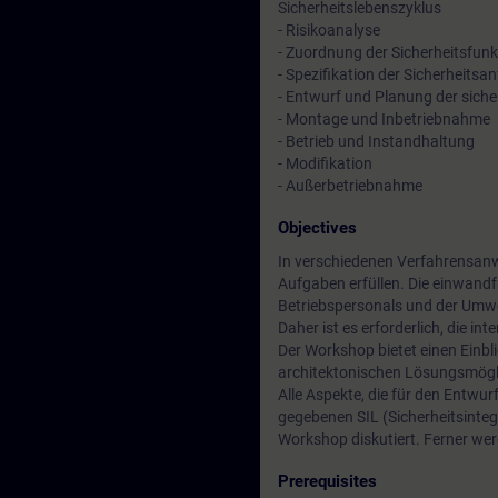
Sicherheitslebenszyklus
- Risikoanalyse
- Zuordnung der Sicherheitsfun
- Spezifikation der Sicherheits
- Entwurf und Planung der sich
- Montage und Inbetriebnahme
- Betrieb und Instandhaltung
- Modifikation
- Außerbetriebnahme
Objectives
In verschiedenen Verfahrensan
Aufgaben erfüllen. Die einwandfr
Betriebspersonals und der Umwe
Daher ist es erforderlich, die i
Der Workshop bietet einen Einbli
architektonischen Lösungsmögli
Alle Aspekte, die für den Entw
gegebenen SIL (Sicherheitsintegr
Workshop diskutiert. Ferner w
Prerequisites