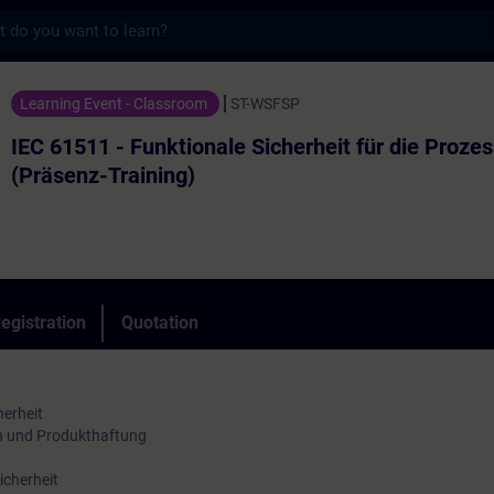
s
 Funktionale Sicherheit für die Prozessindu
Learning Event - Classroom
ST-WSFSP
IEC 61511 - Funktionale Sicherheit für die Prozes
(Präsenz-Training)
egistration
Quotation
herheit
n und Produkthaftung
icherheit