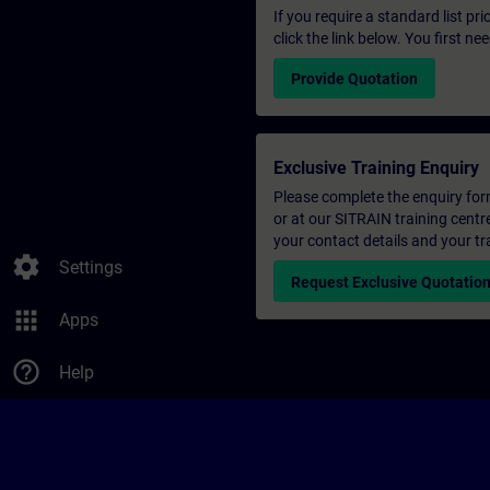
If you require a standard list pr
click the link below. You first n
Provide Quotation
Exclusive Training Enquiry
Please complete the enquiry form 
or at our SITRAIN training centr
your contact details and your tr
settings
Settings
Request Exclusive Quotatio
apps
Apps
help_outline
Help