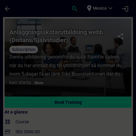
Skip To Main Content
Page Loaded
place
expand_more
arrow_back
search
login
Mexico
Course - Anläggningsskötarutbildning webb
Anläggningsskötarutbildning webb
share
(Distans/Självstudier)
Subscription
Denna utbildning genomför du själv framför datorn,
när du har anmält dig till utbildningen så kommer du
inom 5 dagar få en länk från Brandsektionen där du
kan starta...
More
Book Training
At a glance
widgets
Course
payment
SEK 5000.00