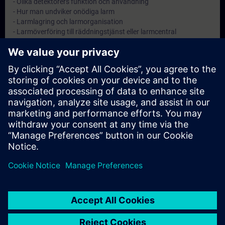
- Olika detektorers funktion och användning
- Hur man undviker onödiga larm
- Larmlagring och larmorganisation
- Larmöverföring till räddningstjänst eller larmcentral
Objectives
Att ge anläggningsskötaren kännedom om sitt ansvar samt god
kunskap inom brandskydd.
Note
-
Target Group
Anläggningsskötare på automatiska brandlarmanläggningar.
© Siemens AG 2026