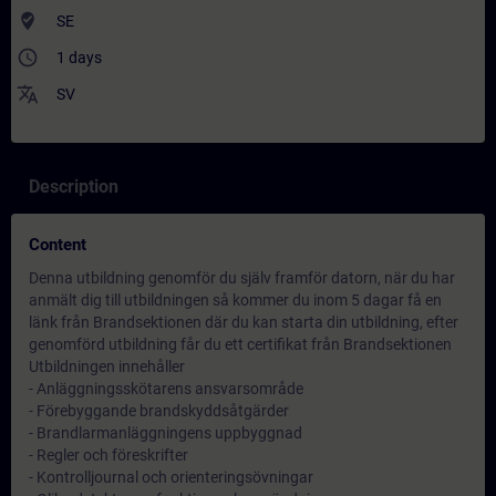
where_to_vote
SE
access_time
1 days
translate
SV
Description
Content
Denna utbildning genomför du själv framför datorn, när du har
anmält dig till utbildningen så kommer du inom 5 dagar få en
länk från Brandsektionen där du kan starta din utbildning, efter
genomförd utbildning får du ett certifikat från Brandsektionen
Utbildningen innehåller
- Anläggningsskötarens ansvarsområde
- Förebyggande brandskyddsåtgärder
- Brandlarmanläggningens uppbyggnad
- Regler och föreskrifter
- Kontrolljournal och orienteringsövningar