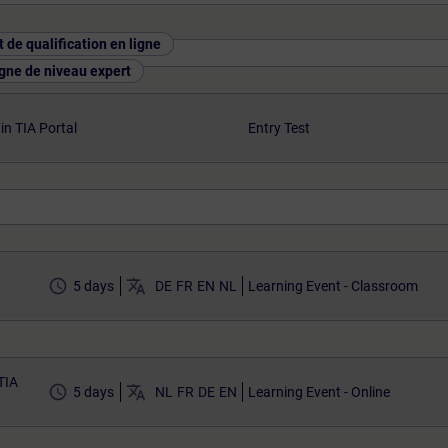
t de qualification en ligne
igne de niveau expert
n TIA Portal
Entry Test
access_time
translate
5 days
DE
FR
EN
NL
Learning Event - Classroom
TIA
access_time
translate
5 days
NL
FR
DE
EN
Learning Event - Online