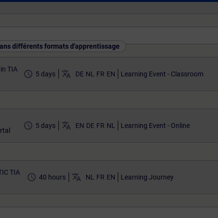
ans différents formats d'apprentissage
in TIA
access_time
translate
5 days
DE
NL
FR
EN
Learning Event - Classroom
access_time
translate
5 days
EN
DE
FR
NL
Learning Event - Online
rtal
TIC TIA
access_time
translate
40 hours
NL
FR
EN
Learning Journey