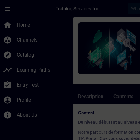
Skip To Main Content
Page Loaded
menu
Training Services for Digital Industries
Course - Programmati
home
Home
group_work
Channels
explore
Catalog
timeline
Learning Paths
assignment_turned_in
Entry Test
Description
Contents
account_circle
Profile
Content
info
About Us
Du niveau débutant au niveau ex
Notre parcours de formation c
TIA Portal. Que vous soyez débu