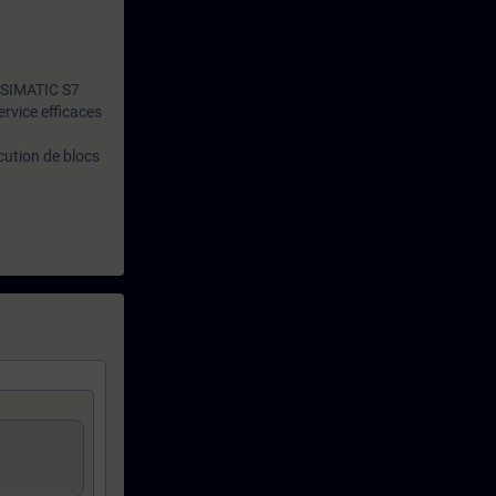
n SIMATIC S7
rvice efficaces
ution de blocs