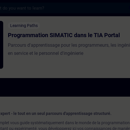
s
on SIMATIC dans le TIA Portal - Training 
Learning Paths
Programmation SIMATIC dans le TIA Portal
Parcours d'apprentissage pour les programmeurs, les ingén
en service et le personnel d'ingénierie
pert - le tout en un seul parcours d'apprentissage structuré.
omplet vous guide systématiquement dans le monde de la programmatio
tant ou expérimenté, vous développerez ici vos connaissances de manière