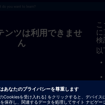
s
In Der Schweiz | SITRAIN
こ
テンツは利用できませ
に
検
ん
以
問