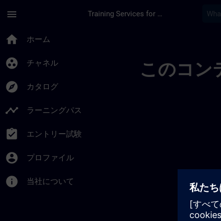
メインコンテンツ
ページが読み込まれました
menu
Training Services for Digital Industries
Trainingsstandorte 
home
ホーム
group_work
チャネル
このコン
explore
カタログ
timeline
ラーニングパス
assignment_turned_in
エントリー試験
account_circle
プロファイル
info
当社について