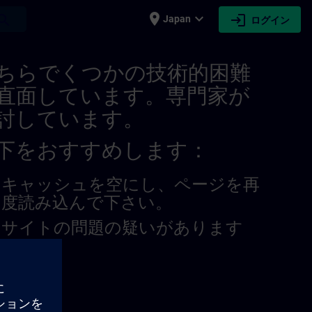
place
expand_more
login
earch
Japan
ログイン
ちらでくつかの技術的困難
直面しています。専門家が
討しています。
下をおすすめします：
キャッシュを空にし、ページを再
度読み込んで下さい。
サイトの問題の疑いがあります
か？
題を報告