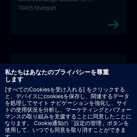
70435 Stuttgart
Wiehl
Unitechnik Systems GmbH
Entrance sign "DIGI:LAB"
Fritz-Kotz-Str. 14
51674 Wiehl