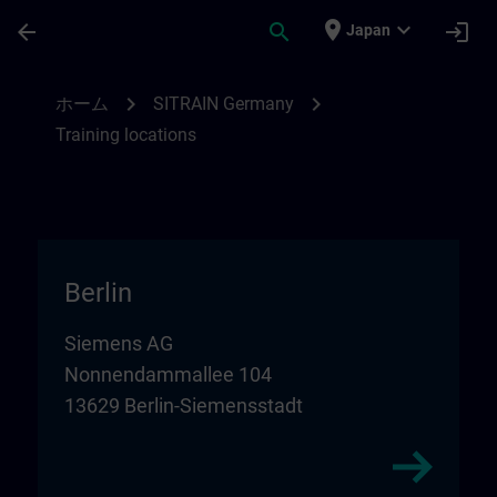
メインコンテンツ
ページが読み込まれました
place
expand_more
arrow_back
search
login
Japan
Training locations for SITRAIN in Germany
chevron_right
chevron_right
ホーム
SITRAIN Germany
Training locations
Berlin
Siemens AG
Nonnendammallee 104
13629 Berlin-Siemensstadt