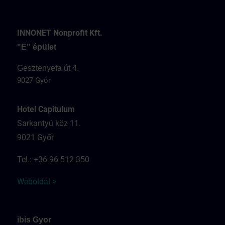
INNONET Nonprofit Kft.
"E" épület
Gesztenyefa út 4.
9027 Györ
Hotel Capitulum
Sarkantyú köz 11.
9021 Győr
Tel.: +36 96 512 350
Weboldal >
ibis Gyor