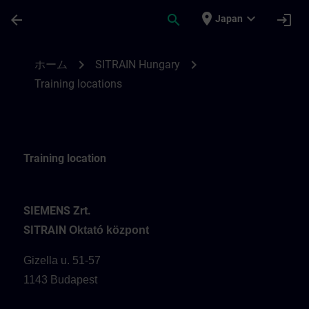
メインコンテンツ
ページが読み込まれました
place
expand_more
arrow_back
search
login
Japan
Training locations for SITRAIN Hungary | 
chevron_right
chevron_right
ホーム
SITRAIN Hungary
Training locations
Training location
SIEMENS Zrt.
SITRAIN
Oktató központ
Gizella u. 51-57
1143 Budapest