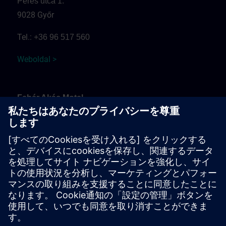
Peres utca 1.
9028 Győr
Tel.:
+36 96 517 560
Weboldal >
Fehér Akác Motel
Fehérvári út
9099 Pér
Tel.:
+36 30 937 0817
Weboldal >
Arrival and parking