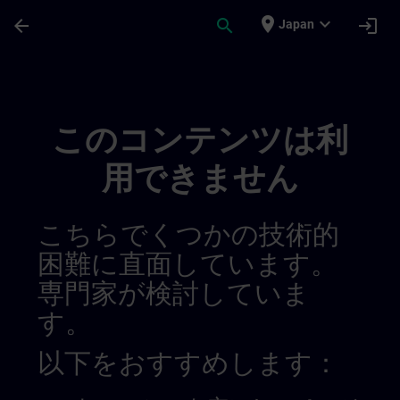
メインコンテンツ
ページが読み込まれました
place
expand_more
arrow_back
search
login
Japan
Test 2 | SITRAIN
このコンテンツは利
用できません
こちらでくつかの技術的
困難に直面しています。
専門家が検討していま
す。
以下をおすすめします：