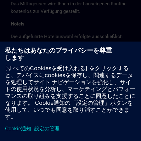
Das Mittagessen wird Ihnen in der hauseigenen Kantine
kostenlos zur Verfügung gestellt.
Hotels
Die aufgeführte Hotelauswahl erfolgte ausschließlich
anhand der Nähe der Hotels zum Kursort bzw. anhand
der günstigen Verkehrsanbindung zum
Veranstaltungsort.
Es handelt sich hierbei nicht um Siemens-
Vertragshotels, daher können wir für die Qualität der
Hotels keine Gewähr übernehmen.
Stornierung
Bitte stornieren Sie schriftlich.