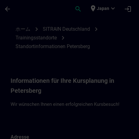
メインコンテンツ
ページが読み込まれました
place
expand_more
arrow_back
search
login
Japan
Standortinformationen Petersberg | SITR
chevron_right
chevron_right
ホーム
SITRAIN Deutschland
chevron_right
Trainingsstandorte
Standortinformationen Petersberg
Informationen für Ihre Kursplanung in
Petersberg
Wir wünschen Ihnen einen erfolgreichen Kursbesuch!
Adresse