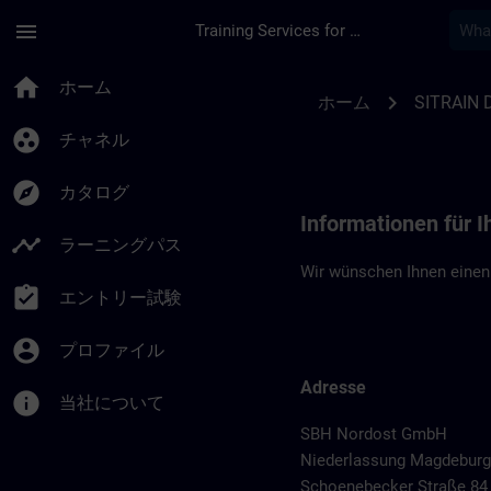
メインコンテンツ
ページが読み込まれました
menu
Training Services for Digital Industries
Standortinformatio
home
ホーム
chevron_right
ホーム
SITRAIN 
group_work
チャネル
explore
カタログ
Informationen für 
timeline
ラーニングパス
Wir wünschen Ihnen einen
assignment_turned_in
エントリー試験
account_circle
プロファイル
Adresse
info
当社について
SBH Nordost GmbH
Niederlassung Magdeburg
Schoenebecker Straße 84