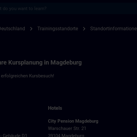
s
nen Magdeburg - SBH | SITRAIN
chevron_right
chevron_right
Deutschland
Trainingsstandorte
Standortinformation
Ihre Kursplanung in Magdeburg
 erfolgreichen Kursbesuch!
Hotels
City Pension Magdeburg
Warschauer Str. 21
 - Gebäude D1
39104 Magdeburg