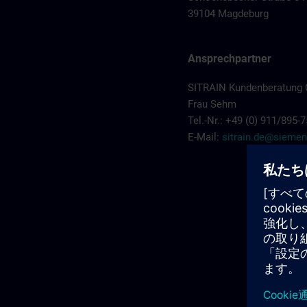
39104 Magdeburg
Ansprechpartner
SITRAIN Kundenberatung 
Frau Sehm
Tel.-Nr.: +49 (0) 911/895-
E-Mail:
sitrain.de@sieme