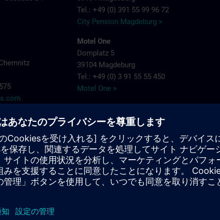
Tel.: +49 (0) 391 55 99 96 72
City Pension Magdeburg >
Motel One
Domplatz 5
Chemnitz
39104 Magdeburg
Tel.: +49 (0) 3 91 55 55 450
7575
Motel One >
ns.com
Hotel Residenz Joop
Jean-Burger-Str. 16
39112 Magdeburg
Tel.: +49 (0) 3 91 6 26 20
Hotel Residenz Joop >
Maritim Hotel Magdeburg
Otto-von-Guericke-Straße 87
39104 Magdeburg
Tel.: +49 (0) 391 59 49 - 0