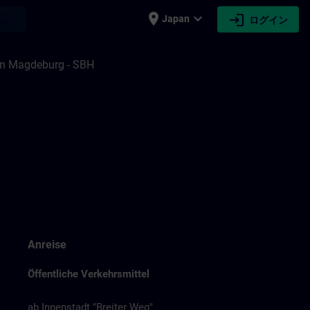
place
expand_more
login
earch
Japan
ログイン
en Magdeburg - SBH
Anreise
Öffentliche Verkehrsmittel
ab Innenstadt "Breiter Weg"