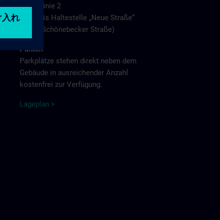
Linie 2
bis Haltestelle „Neue Straße“
(Schönebecker Straße)
Parken
Parkplätze stehen direkt neben dem
Gebäude in ausreichender Anzahl
kostenfrei zur Verfügung.
L
agep
la
n
>