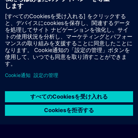
der günstigen Verkehrsanbindung zum
Veranstaltungsort.
Es handelt sich hierbei nicht um Siemens-
Vertragshotels, daher können wir für die Qualität der
Hotels keine Gewähr übernehmen.
Stornierung
Bitte stornieren Sie schriftlich.
© Siemens AG 2026
home
group_work
explore
timeline
more_horiz
Corporate Information
クッキー通知
利用規約とプライバシーポリ
ホーム
チャネル
カタログ
学習パス
詳しく見る
シー
連絡先