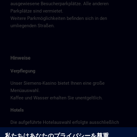
ausgewiesene Besucherparkplätze. Alle anderen
Parkplätze sind vermietet.
Weitere Parkmöglichkeiten befinden sich in den
umliegenden Straßen.
Hinweise
Verpflegung
Unser Siemens-Kasino bietet Ihnen eine große
Menüauswahl.
Kaffee und Wasser erhalten Sie unentgeltlich.
Hotels
Die aufgeführte Hotelauswahl erfolgte ausschließlich
anhand der Nähe der Hotels zum Kursort bzw. anhand