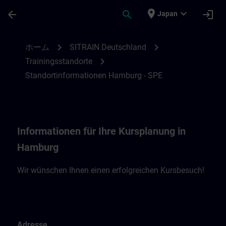
メインコンテンツ
ページが読み込まれました
place
expand_more
arrow_back
search
login
Japan
Standortinformationen Hamburg - SPE | 
chevron_right
chevron_right
ホーム
SITRAIN Deutschland
chevron_right
Trainingsstandorte
Standortinformationen Hamburg - SPE
Informationen für Ihre Kursplanung in
Hamburg
Wir wünschen Ihnen einen erfolgreichen Kursbesuch!
Adresse