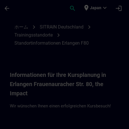
メインコンテンツ
ページが読み込まれました
place
expand_more
arrow_back
search
login
Japan
Standortinformationen Erlangen F80, the 
chevron_right
chevron_right
ホーム
SITRAIN Deutschland
chevron_right
Trainingsstandorte
Standortinformationen Erlangen F80
Informationen für Ihre Kursplanung in
Erlangen Frauenauracher Str. 80, the
Impact
Wir wünschen Ihnen einen erfolgreichen Kursbesuch!