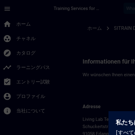
メインコンテンツ
ページが読み込まれました
menu
Training Services for Digital Industries
Standortinformation
home
ホーム
chevron_right
ホーム
SITRAIN 
group_work
チャネル
explore
カタログ
Informationen für 
timeline
ラーニングパス
Wir wünschen Ihnen einen
assignment_turned_in
エントリー試験
account_circle
プロファイル
Adresse
info
当社について
Living Lab Technology Ce
Schuckertstraße 2
91058 Erlangen