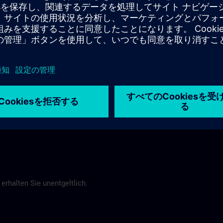
Buchung selbst vorzunehmen.
Nürnberg
y@siemens.com
erhalten Sie unentgeltlich.