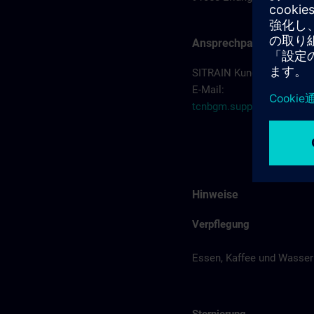
Ansprechpartner
SITRAIN Kundenberatung 
E-Mail:
tcnbgm.support.industr
Hinweise
Verpflegung
Essen, Kaffee und Wasser 