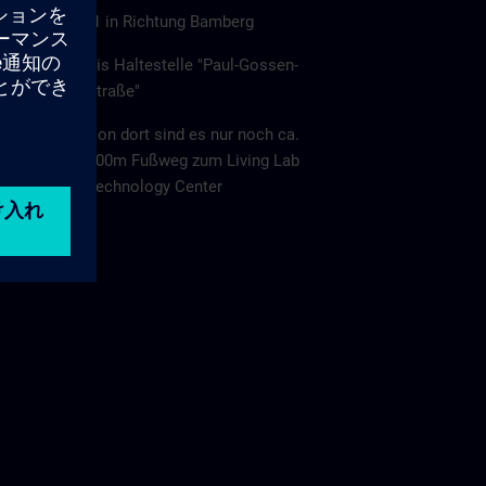
Linie S1 in Richtung Bamberg
Bis Haltestelle "Paul-Gossen-
Straße"
Von dort sind es nur noch ca.
800m Fußweg zum Living Lab
Technology Center