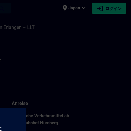
place
expand_more
login
earch
Japan
ログイン
er | SITRAIN
n Erlangen – LLT
e
Anreise
Öffentliche Verkehrsmittel ab
in
Hauptbahnhof Nürnberg