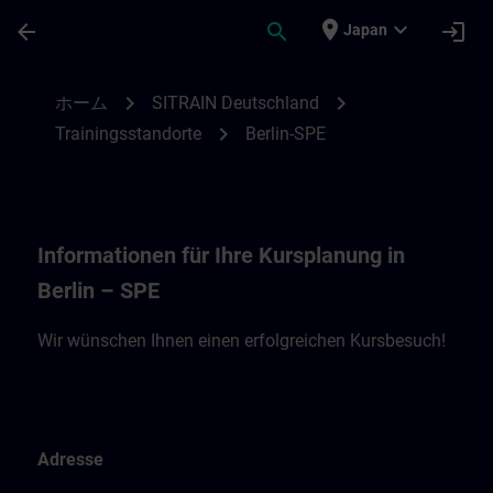
メインコンテンツ
ページが読み込まれました
place
expand_more
arrow_back
search
login
Japan
Standortinformationen Berlin – SPE | SIT
chevron_right
chevron_right
ホーム
SITRAIN Deutschland
chevron_right
Trainingsstandorte
Berlin-SPE
Informationen für Ihre Kursplanung in
Berlin – SPE
Wir wünschen Ihnen einen erfolgreichen Kursbesuch!
Adresse