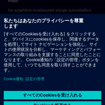
Hotels
Die aufgeführte Hotelauswahl erfolgte ausschließlich
anhand der Nähe der Hotels zum Kursort bzw. anhand
der günstigen Verkehrsanbindung zum
Veranstaltungsort.
Es handelt sich hierbei nicht um Siemens-
Vertragshotels, daher können wir für die Qualität der
Hotels keine Gewähr übernehmen.
Stornierung
Bitte stornieren Sie schriftlich.