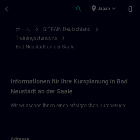
メインコンテンツ
ページが読み込まれました
place
expand_more
arrow_back
search
login
Japan
Standortinformationen Bad Neustadt an d
chevron_right
chevron_right
ホーム
SITRAIN Deutschland
chevron_right
Trainingsstandorte
Bad Neustadt an der Saale
Informationen für Ihre Kursplanung in Bad
Neustadt an der Saale
Wir wünschen Ihnen einen erfolgreichen Kursbesuch!
Adresse