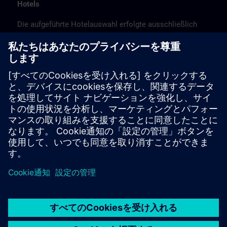
Hotels
Die aufgeführte Hotelauswahl erfolgte ausschließlich
anhand der Nähe der Hotels zum Kursort bzw. anhand
der günstigen Verkehrsanbindung zum
Veranstaltungsort.
Es handelt sich hierbei nicht um Siemens-
Vertragshotels, daher können wir für die Qualität der
Hotels keine Gewähr übernehmen.
Stornierung
Bitte stornieren Sie schriftlich.