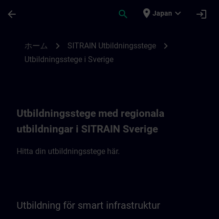
メインコンテンツ
ページが読み込まれました
place
expand_more
arrow_back
search
login
Japan
SITRAIN Utbildningsstege i Sverige | SITR
chevron_right
chevron_right
ホーム
SITRAIN Utbildningsstege
Utbildningsstege i Sverige
Utbildningsstege med regionala
utbildningar i SITRAIN Sverige
Hitta din utbildningsstege här.
Utbildning för smart infrastruktur