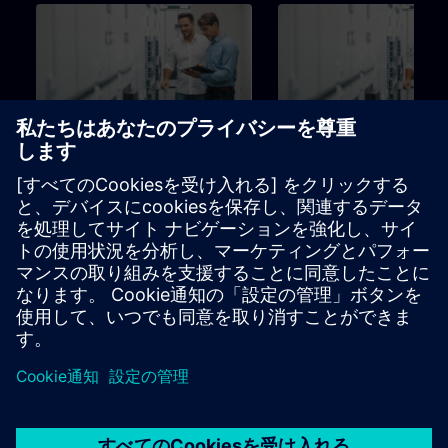
126h
Utbildning för Brandtekniker
Utbildning för Komfort
tekniker
Utbildningsstege för
Utbildningsstege för
programmerare,
programmerare,
driftsättningsingenjörer,
driftsättningsingenjörer, pers
ingenjörspersonal
inom ingenjörssektorn
ラーニングパス
ラーニングパス