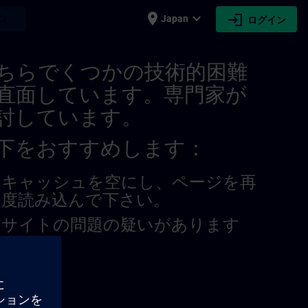
place
expand_more
login
earch
Japan
ログイン
ITRAIN
ちらでくつかの技術的困難
直面しています。専門家が
討しています。
下をおすすめします：
キャッシュを空にし、ページを再
度読み込んで下さい。
サイトの問題の疑いがあります
か？
題を報告