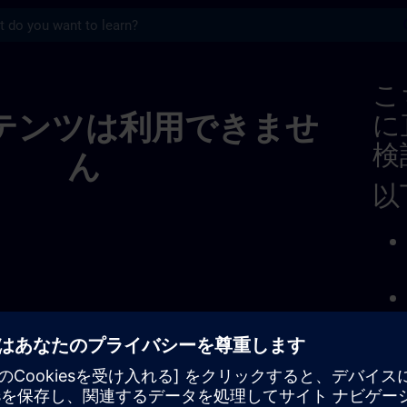
s
dom & Ireland 014387428340858880261 | S
こ
テンツは利用できませ
に
検
ん
以
問