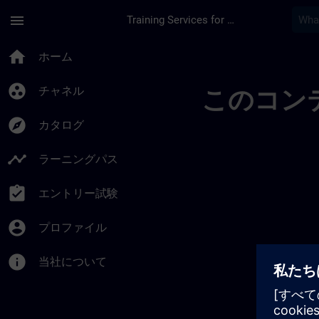
メインコンテンツ
ページが読み込まれました
menu
Training Services for Digital Industries
Sitrain United King
home
ホーム
group_work
チャネル
このコン
explore
カタログ
timeline
ラーニングパス
assignment_turned_in
エントリー試験
account_circle
プロファイル
info
当社について