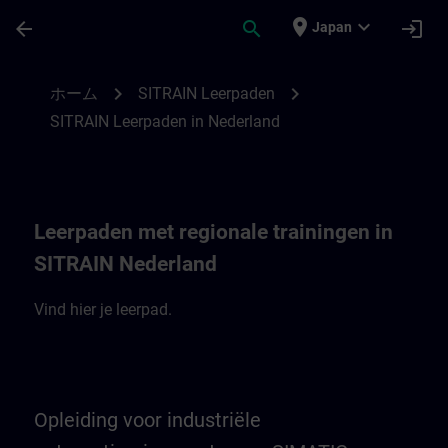
メインコンテンツ
ページが読み込まれました
place
expand_more
arrow_back
search
login
Japan
SITRAIN leerpaden in Nederland | SITRAI
chevron_right
chevron_right
ホーム
SITRAIN Leerpaden
SITRAIN Leerpaden in Nederland
Leerpaden met regionale trainingen in
SITRAIN Nederland
Vind hier je leerpad.
Opleiding voor industriële