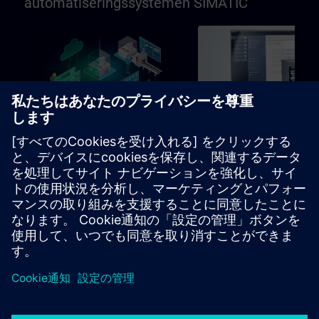
automatiseringssystemen SIMATIC
96h
基本
SIMATIC programmeren in
SIMATIC Commissioni
TIA Portal
and Troubleshooting in
Portal
Leerpad voor programmeurs,
Learning path for commissio
inbedrijfstellers, technisch
and technical staff
personeel
ラーニングパス
ラーニングパス