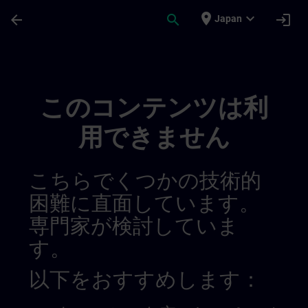
メインコンテンツ
ページが読み込まれました
place
expand_more
arrow_back
search
login
Japan
Sitrain France 014490844227371008132 |
このコンテンツは利
用できません
こちらでくつかの技術的
困難に直面しています。
専門家が検討していま
す。
以下をおすすめします：