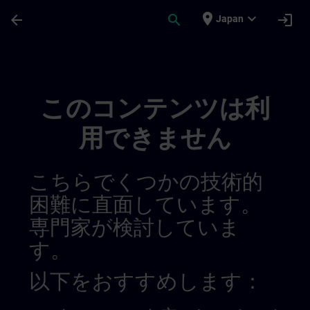
メインコンテンツ
ページが読み込まれました
place
expand_more
arrow_back
search
login
Japan
Sitrain En Belgique Et Au Luxembourg | S
このコンテンツは利
用できません
こちらでくつかの技術的
困難に直面しています。
専門家が検討していま
す。
以下をおすすめします：