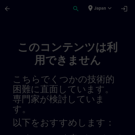
メインコンテンツ
ページが読み込まれました
place
expand_more
arrow_back
search
login
Japan
Sitrain Columbia | SITRAIN
このコンテンツは利
用できません
こちらでくつかの技術的
困難に直面しています。
専門家が検討していま
す。
以下をおすすめします：