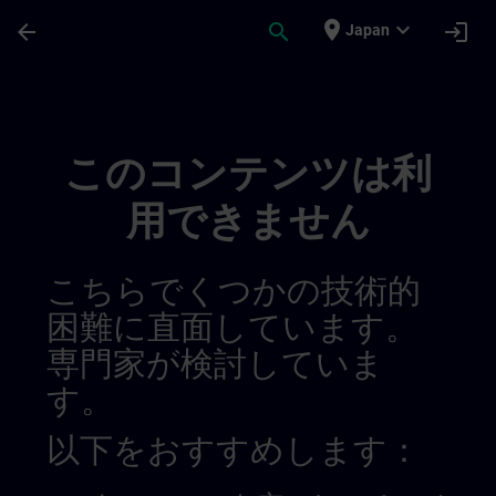
メインコンテンツ
ページが読み込まれました
place
expand_more
arrow_back
search
login
Japan
Sitrain Brazil 01449028525867827295 | S
このコンテンツは利
用できません
こちらでくつかの技術的
困難に直面しています。
専門家が検討していま
す。
以下をおすすめします：