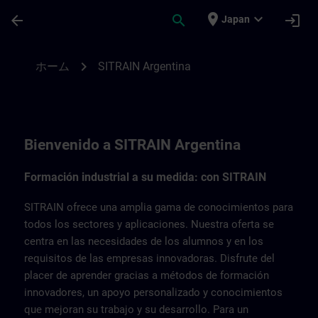
メインコンテンツ
ページが読み込まれました
place
expand_more
arrow_back
search
login
Japan
SITRAIN Argentina | SITRAIN
chevron_right
ホーム
SITRAIN Argentina
Bienvenido a SITRAIN Argentina
Formación industrial a su medida: con SITRAIN
SITRAIN ofrece una amplia gama de conocimientos para
todos los sectores y aplicaciones. Nuestra oferta se
centra en las necesidades de los alumnos y en los
requisitos de las empresas innovadoras. Disfrute del
placer de aprender gracias a métodos de formación
innovadores, un apoyo personalizado y conocimientos
que mejoran su trabajo y su desarrollo. Para un