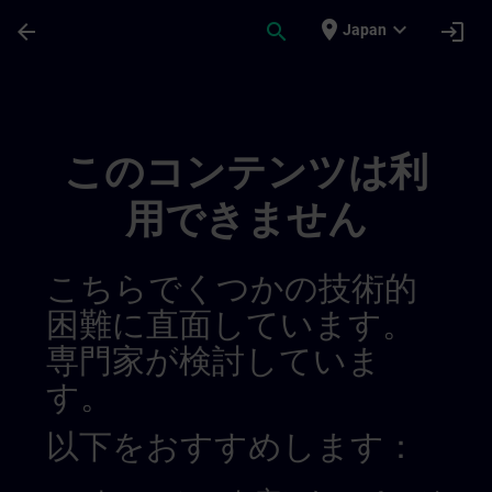
メインコンテンツ
ページが読み込まれました
place
expand_more
arrow_back
search
login
Japan
Sinamics | SITRAIN
このコンテンツは利
用できません
こちらでくつかの技術的
困難に直面しています。
専門家が検討していま
す。
以下をおすすめします：