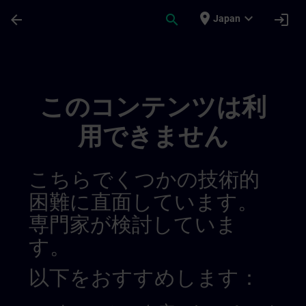
メインコンテンツ
ページが読み込まれました
place
expand_more
arrow_back
search
login
Japan
Senamics | SITRAIN
このコンテンツは利
用できません
こちらでくつかの技術的
困難に直面しています。
専門家が検討していま
す。
以下をおすすめします：