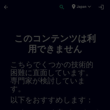
メインコンテンツ
ページが読み込まれました
place
expand_more
arrow_back
search
login
Japan
Rozwijaj Swoją Wiedzę W Zakresie Autom
このコンテンツは利
用できません
こちらでくつかの技術的
困難に直面しています。
専門家が検討していま
す。
以下をおすすめします：