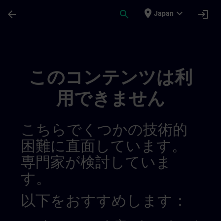
メインコンテンツ
ページが読み込まれました
place
expand_more
arrow_back
search
login
Japan
Regionale Informasjonskanaler | SITRAIN
このコンテンツは利
用できません
こちらでくつかの技術的
困難に直面しています。
専門家が検討していま
す。
以下をおすすめします：