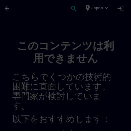
メインコンテンツ
ページが読み込まれました
place
expand_more
arrow_back
search
login
Japan
Regionális Információs Csatornák | SITRA
このコンテンツは利
用できません
こちらでくつかの技術的
困難に直面しています。
専門家が検討していま
す。
以下をおすすめします：