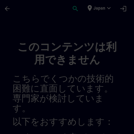
メインコンテンツ
ページが読み込まれました
place
expand_more
arrow_back
search
login
Japan
Private Video | SITRAIN
このコンテンツは利
用できません
こちらでくつかの技術的
困難に直面しています。
専門家が検討していま
す。
以下をおすすめします：