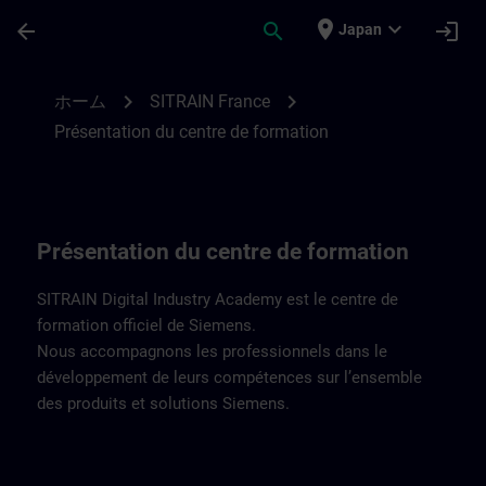
メインコンテンツ
ページが読み込まれました
place
expand_more
arrow_back
search
login
Japan
Présentation du centre de formation | SI
chevron_right
chevron_right
ホーム
SITRAIN France
Présentation du centre de formation
Présentation du centre de formation
SITRAIN Digital Industry Academy est le centre de
formation officiel de Siemens.
Nous accompagnons les professionnels dans le
développement de leurs compétences sur l’ensemble
des produits et solutions Siemens.