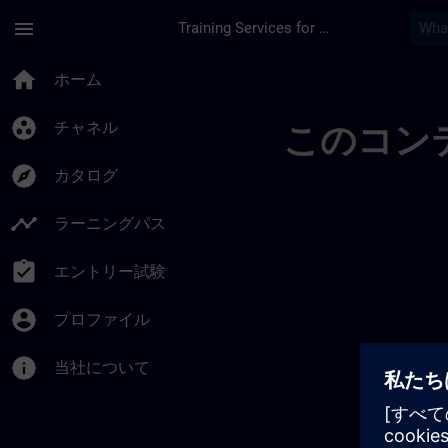
メインコンテンツ
ページが読み込まれました
menu
Training Services for Digital Industries
Ontwikkel Uw Expert
home
ホーム
group_work
チャネル
このコン
explore
カタログ
timeline
ラーニングパス
assignment_turned_in
エントリー試験
account_circle
プロファイル
info
当社について