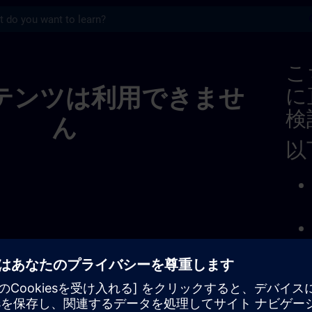
s
ise In Industriële Automatisering 01444
こ
テンツは利用できませ
に
検
ん
以
問