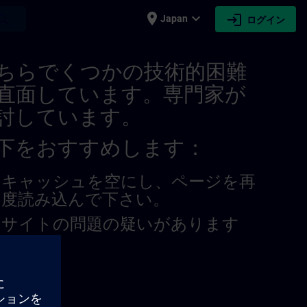
place
expand_more
login
earch
Japan
ログイン
21278406574081091 | SITRAIN
ちらでくつかの技術的困難
直面しています。専門家が
討しています。
下をおすすめします：
キャッシュを空にし、ページを再
度読み込んで下さい。
サイトの問題の疑いがあります
か？
題を報告