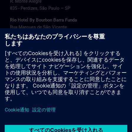
R. Monte Alegre
835 - Perdizes, São Paulo – SP
Rio Hotel By Bourbon Barra Funda
Rua Marques de São Vicente
77 - Barra Funda, São Paulo – SP
Transamerica Fit Villa Lobos
Av. Jaguaré
1664 - Jaguaré, São Paulo – SP
Travel information
PT/EN:
MAPA SITRAIN SP (PDF) >