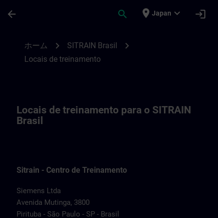
メインコンテンツ
ページが読み込まれました
place
expand_more
arrow_back
search
login
Japan
Nossos locais de treinamento | SITRAIN
chevron_right
chevron_right
ホーム
SITRAIN Brasil
Locais de treinamento
Locais de treinamento para o SITRAIN
Brasil
Sitrain - Centro de Treinamento
Siemens Ltda
Avenida Mutinga, 3800
Pirituba - São Paulo - SP - Brasil