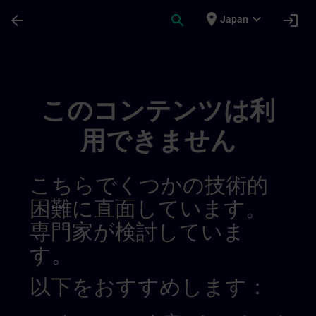
メインコンテンツ
ページが読み込まれました
place
expand_more
arrow_back
search
login
Japan
My Training 014559601778679808115 | S
このコンテンツは利
用できません
こちらでくつかの技術的
困難に直面しています。
専門家が検討していま
す。
以下をおすすめします：