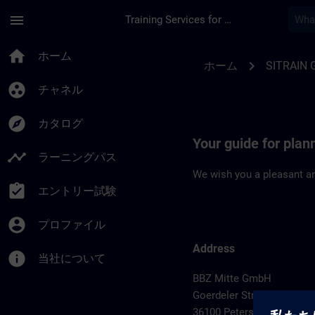
メインコンテンツ
ページが読み込まれました
menu
Training Services for Digital Industries
Location Guide Pete
home
ホーム
chevron_right
ホーム
SITRAIN 
group_work
チャネル
explore
カタログ
Your guide for plan
timeline
ラーニングパス
We wish you a pleasant an
assignment_turned_in
エントリー試験
account_circle
プロファイル
Address
info
当社について
BBZ Mitte GmbH
Goerdeler Str. 139
36100 Petersberg