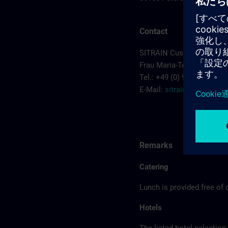
Contact
SITRAIN Customer Cente
Frau Maria-Teresa Sainz-
Tel.: +49 (0) 911/895-7575
E-Mail:
sitrain.de@sieme
Remarks
Catering
Lunch is provided free of 
Hotels