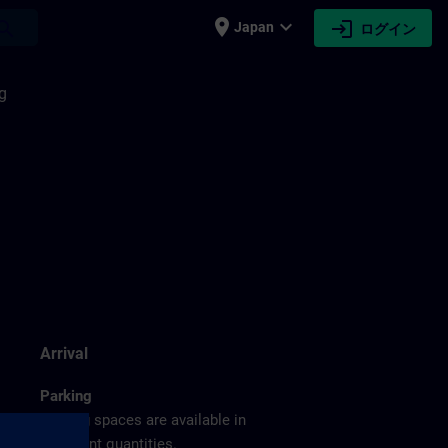
place
expand_more
login
earch
Japan
ログイン
g
Arrival
Parking
Parking spaces are available in
sufficient quantities.