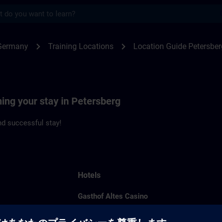
s
rsberg | SITRAIN
chevron_right
chevron_right
Germany
Training Locations
Location Guide Petersber
ning your stay in Petersberg
d successful stay!
Hotels
Gasthof Altes Casino
Langenburg 11
36100 Petersberg