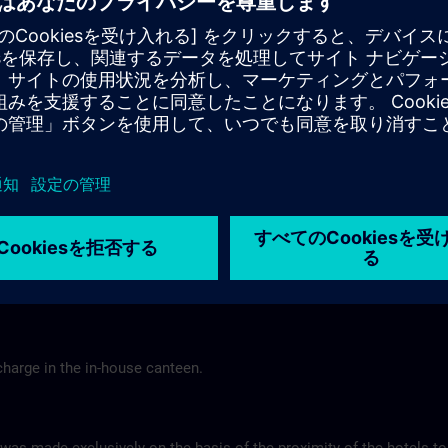
Tel.: +49 (0) 6 61 9 69 07-0
Gasthof Altes Casino >
Hotel Berghof Almendorf
r Mannheim
Almendorfer Str. 1 - 3
Munoz
36100 Petersberg
Tel.: +49 (0) 6 61 96 79-00
ns.com
Hotel Berghof >
charge in the in-house canteen.