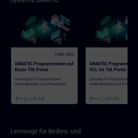
Systems SIMATIC
144h 30m
40
SIMATIC Programmieren auf
SIMATIC Programmiere
Basis TIA Portal
SCL im TIA Portal
Lernweg für Programmierer,
Lernweg für Programmierer,
Inbetriebsetzer und Projektierer
Inbetriebsetzer und Projektier
ラーニングパス
ラーニングパス
Lernwege für Bedien- und