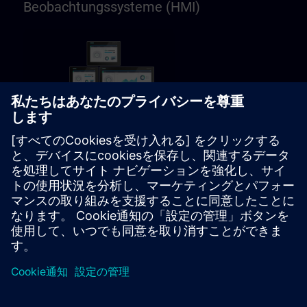
Beobachtungssysteme (HMI)
40h
SIMATIC WinCC Unified auf
Basis TIA Portal
Lernweg für Programmierer,
Projektierer, Inbetriebsetzer,
Servicepersonal, Bediener,
Anwender, Instandhalter
ラーニングパス