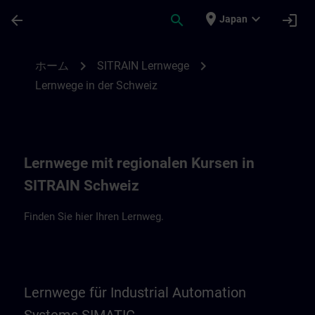
メインコンテンツ
ページが読み込まれました
place
expand_more
arrow_back
search
login
Japan
Lernwege in der Schweiz & Liechtenstein 
chevron_right
chevron_right
ホーム
SITRAIN Lernwege
Lernwege in der Schweiz
Lernwege mit regionalen Kursen in
SITRAIN Schweiz
Finden Sie hier Ihren Lernweg.
Lernwege für Industrial Automation