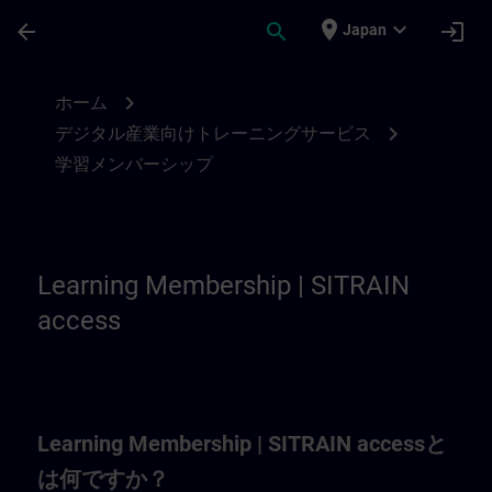
メインコンテンツ
ページが読み込まれました
place
expand_more
arrow_back
search
login
Japan
Learning Membership | SITRAIN
chevron_right
ホーム
chevron_right
デジタル産業向けトレーニングサービス
学習メンバーシップ
Learning Membership | SITRAIN
access
Learning Membership | SITRAIN accessと
は何ですか？