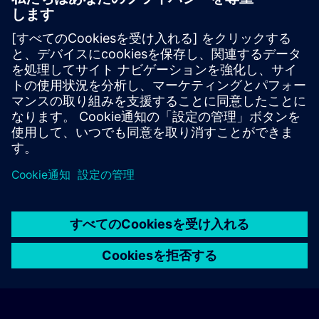
accessによる厳選されたウェブベースのトレーニ
コースを体験いただけます。 無料でご利用いただ
め、「Learning Membership」への登録は不要で
Freemium | SITRAIN access をお試しください
© Siemens AG 2026
home
group_work
explore
timeline
more_horiz
Corporate Information
クッキー通知
利用規約とプライバシーポリ
ホーム
チャネル
カタログ
学習パス
詳しく見る
シー
連絡先