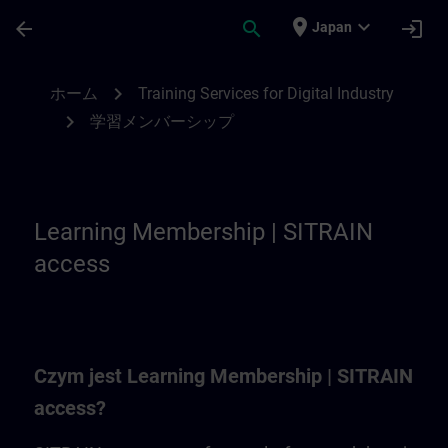
メインコンテンツ
ページが読み込まれました
place
expand_more
arrow_back
search
login
Japan
Learning Membership | SITRAIN
chevron_right
ホーム
Training Services for Digital Industry
chevron_right
学習メンバーシップ
Learning Membership | SITRAIN
access
Czym jest Learning Membership | SITRAIN
access?