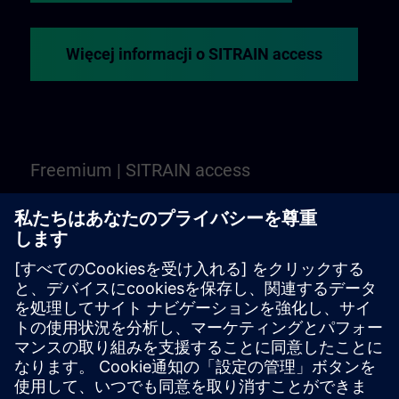
Więcej informacji o SITRAIN access
Freemium | SITRAIN access
Nie jesteś jeszcze przekonany? Freemium to punkt
startowy, aby poznać wybrane szkolenia i kursy
online z SITRAIN access. Jest darmowe — nie jest
wymagany Learning Membership
Wypróbować Freemium | SITRAIN access