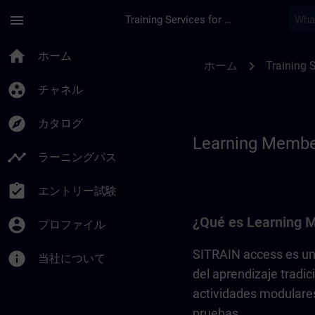
メインコンテンツ
ページが読み込まれました
menu
Training Services for Digital Industries
Learning Membershi
home
ホーム
chevron_right
ホーム
Training S
group_work
チャネル
explore
カタログ
Learning Membe
timeline
ラーニングパス
assignment_turned_in
エントリー試験
¿Qué es Learning 
account_circle
プロファイル
SITRAIN access es una
info
当社について
del aprendizaje tradi
actividades modulares
pruebas.