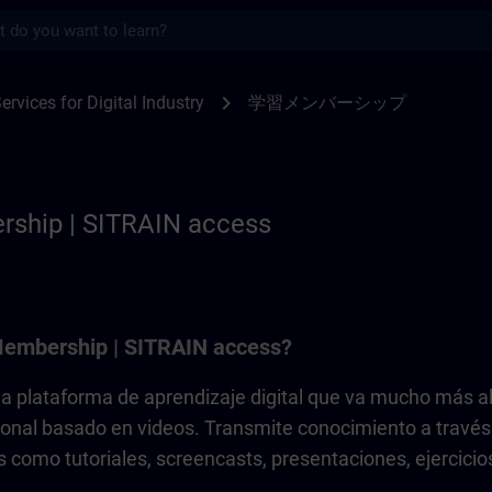
s
p | SITRAIN
chevron_right
ervices for Digital Industry
学習メンバーシップ
rship | SITRAIN access
Membership | SITRAIN access?
 plataforma de aprendizaje digital que va mucho más al
cional basado en videos. Transmite conocimiento a través
 como tutoriales, screencasts, presentaciones, ejercicio