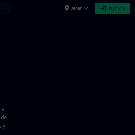
place
expand_more
login
earch
Japan
ログイン
lá
 de
s y