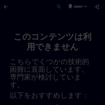
メインコンテンツ
ページが読み込まれました
place
expand_more
arrow_back
search
login
Japan
Learning Membership | SITRAIN
このコンテンツは利
用できません
こちらでくつかの技術的
困難に直面しています。
専門家が検討していま
す。
以下をおすすめします：