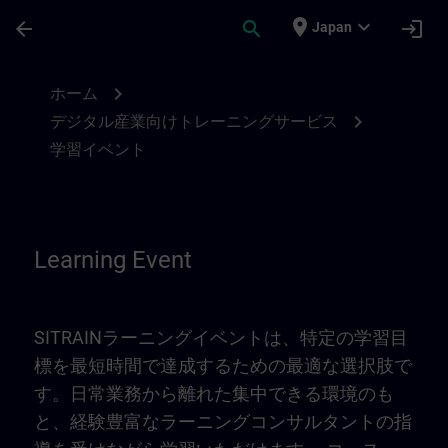
メインコンテンツ
ページが読み込まれました
place
expand_more
arrow_back
search
login
Japan
Learning Event | SITRAIN
chevron_right
ホーム
chevron_right
デジタル産業向けトレーニングサービス
学習イベント
Learning Event
SITRAINラーニングイベントは、特定の学習目
標を最短時間で達成するための最適な選択肢で
す。日常業務から離れた集中できる環境のも
と、経験豊富なラーニングコンサルタントの指